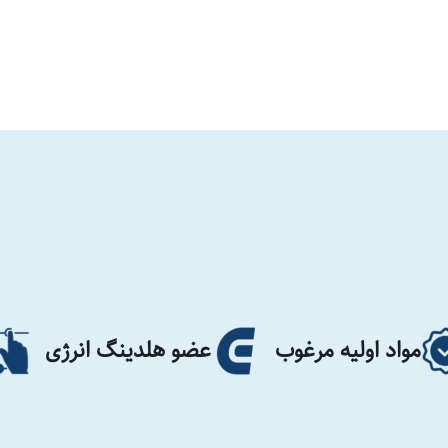
ه مرغوب
عضو هلدینگ انرژی
تولید سفا