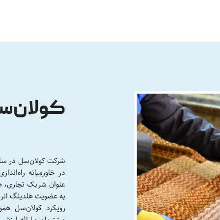
کولان‌س
عنوان شریک تجاری، هم
به عضویت هلدینگ انرژ
رویکرد کولان‌سل هموا